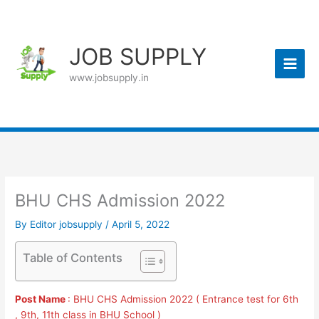
Skip
to
content
JOB SUPPLY
www.jobsupply.in
BHU CHS Admission 2022
By
Editor jobsupply
/
April 5, 2022
Table of Contents
Post Name
: BHU CHS Admission 2022 ( Entrance test for 6th
, 9th, 11th class in BHU School )