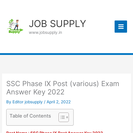
Skip
to
content
JOB SUPPLY
www.jobsupply.in
SSC Phase IX Post (various) Exam
Answer Key 2022
By
Editor jobsupply
/
April 2, 2022
Table of Contents
Post Name : SSC Phase IX Post Answer Key 2022