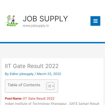
Skip
to
content
JOB SUPPLY
www.jobsupply.in
IIT Gate Result 2022
By
Editor jobsupply
/
March 23, 2022
Table of Contents
Post Name :
IIT Gate Result 2022
Indian Institute of Technology Kharagpur , GATE Sarkari Result