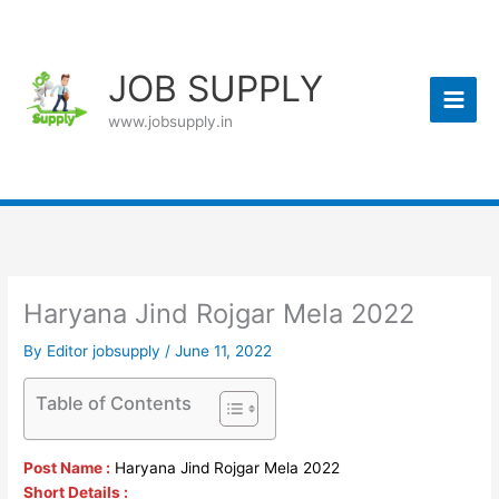
Skip
to
content
JOB SUPPLY
www.jobsupply.in
Haryana Jind Rojgar Mela 2022
By
Editor jobsupply
/
June 11, 2022
Table of Contents
Post Name :
Haryana Jind Rojgar Mela 2022
Short Details :