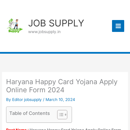
Skip
to
content
JOB SUPPLY
www.jobsupply.in
Haryana Happy Card Yojana Apply
Online Form 2024
By
Editor jobsupply
/
March 10, 2024
Table of Contents
Post Name :
Haryana Happy Card Yojana Apply Online Form