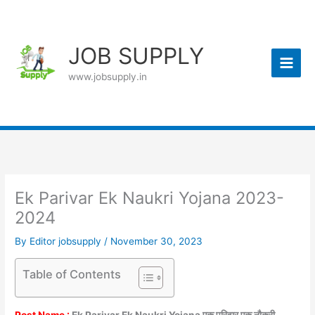
Skip
to
content
JOB SUPPLY
www.jobsupply.in
Ek Parivar Ek Naukri Yojana 2023-
2024
By
Editor jobsupply
/
November 30, 2023
Table of Contents
Post Name :
Ek Parivar Ek Naukri Yojana एक परिवार एक नौकरी